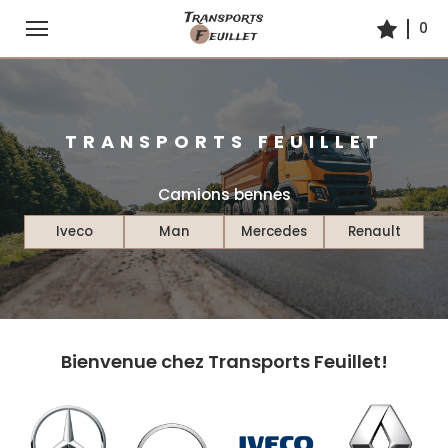
0
Accueil
Camions bennes
TRANSPORTS FEUILLET
Contact
Camions bennes
Iveco
Man
Mercedes
Renault
Bienvenue chez Transports Feuillet!