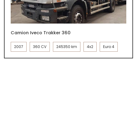
Camion Iveco Trakker 360
2007
360 CV
245350 km
4x2
Euro 4
389 rue des chartinières, 01 120 Dagneux
04 78 06 58 64
Copyright © 2026