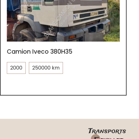
Camion Iveco 380H35
2000
250000 km