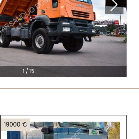
1
/
15
19000 €